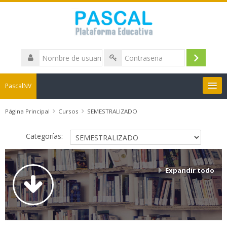
Nombre
de
Acceder
Contraseña
usuario
PascalNV
Boletines de Notas
Página Principal
Cursos
SEMESTRALIZADO
Categorías:
Herramientas
Imaginario Pascal
Expandir todo
Español - Colombia ‎(es_co)‎
Buscar
cursos
Envi