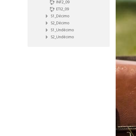
INF2_09
ETI2_09
S1_Décimo
S2_Décimo
S1_Undécimo
S2_Undécimo