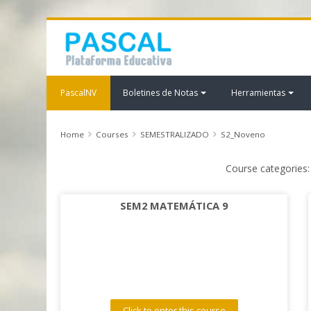
PascalNV
Boletines de Notas
Herramientas
Home
Courses
SEMESTRALIZADO
S2_Noveno
Course categories:
SEM2 MATEMÁTICA 9
Click to enter this course