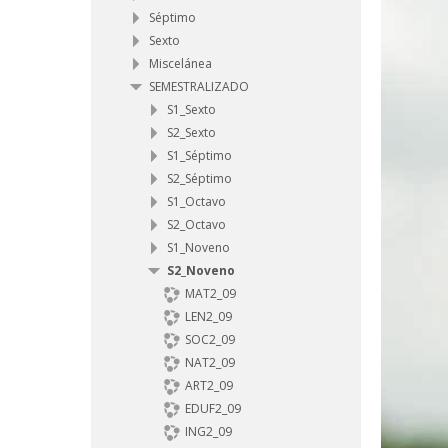
Séptimo
Sexto
Miscelánea
SEMESTRALIZADO
S1_Sexto
S2_Sexto
S1_Séptimo
S2_Séptimo
S1_Octavo
S2_Octavo
S1_Noveno
S2_Noveno
MAT2_09
LEN2_09
SOC2_09
NAT2_09
ART2_09
EDUF2_09
ING2_09