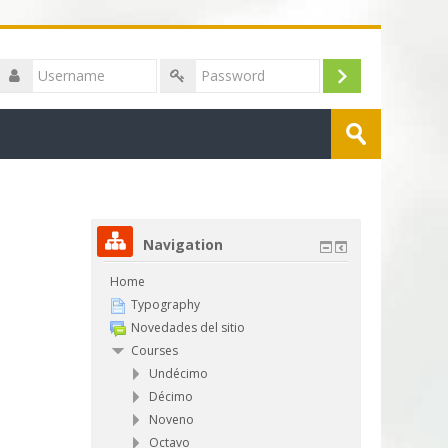
Username
Log
Password
Search
in
courses
Submit
Navigation
Home
Typography
Novedades del sitio
Courses
Undécimo
Décimo
Noveno
Octavo