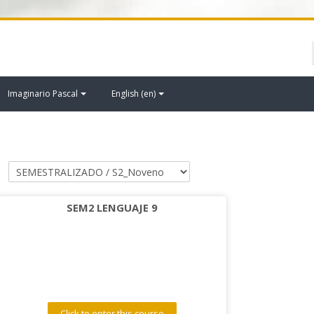
Imaginario Pascal
English ‎(en)‎
SEM2 LENGUAJE 9
Click to enter this course