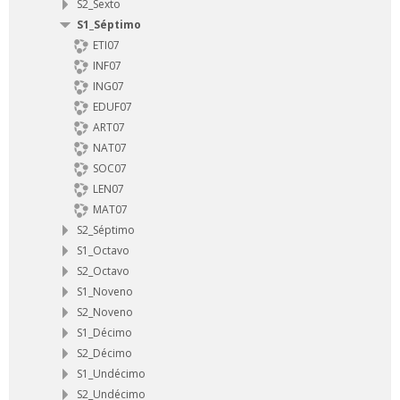
S2_Sexto
S1_Séptimo
ETI07
INF07
ING07
EDUF07
ART07
NAT07
SOC07
LEN07
MAT07
S2_Séptimo
S1_Octavo
S2_Octavo
S1_Noveno
S2_Noveno
S1_Décimo
S2_Décimo
S1_Undécimo
S2_Undécimo