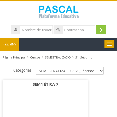
Nombre
de
Acceder
Contraseña
usuario
PascalNV
Boletines de Notas
Página Principal
Cursos
SEMESTRALIZADO
S1_Séptimo
Categorías:
Herramientas
SEM1 ÉTICA 7
Imaginario Pascal
Español - Colombia ‎(es_co)‎
Buscar
cursos
Envi