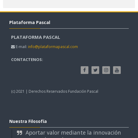
Plataforma Pascal
PLATAFORMA PASCAL
E-mail:
info@plataformapascal.com
CONTACTENOS:
(c) 2021 | Derechos Reservados Fundación Pascal
Nuestra Filosofía
Aportar valor mediante la innovación