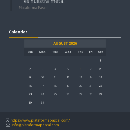
es nuestra meta.
Plataforma Pascal
Calendar
AUGUST 2026
Sun
Mon
Tue
Wed
Thu
Fri
Sat
1
2
3
4
5
6
7
8
9
10
11
12
13
14
15
16
17
18
19
20
21
22
23
24
25
26
27
28
29
30
31
https://www.plataformapascal.com/
info@plataformapascal.com