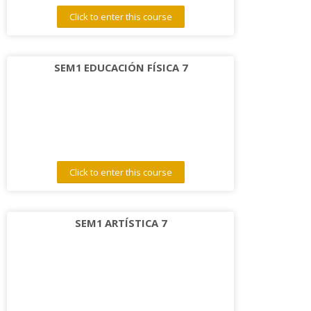
Click to enter this course
SEM1 EDUCACIÓN FÍSICA 7
Click to enter this course
SEM1 ARTÍSTICA 7