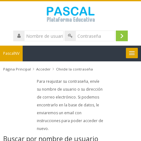
Nombre
de
Acceder
Contraseña
usuario
PascalNV
Boletines de Notas
Página Principal
Acceder
Olvide la contraseña
Para reajustar su contraseña, envíe
Herramientas
su nombre de usuario o su dirección
de correo electrónico. Si podemos
Imaginario Pascal
encontrarlo en la base de datos, le
enviaremos un email con
Español - Colombia ‎(es_co)‎
instrucciones para poder acceder de
nuevo.
Buscar
cursos
Buscar por nombre de usuario
Envi