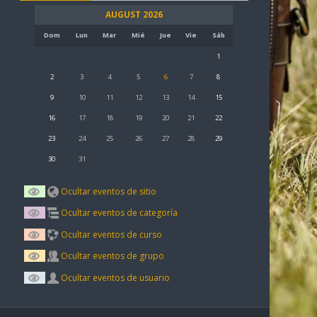
AUGUST 2026
Dom
Lun
Mar
Mié
Jue
Vie
Sáb
1
2
3
4
5
6
7
8
9
10
11
12
13
14
15
16
17
18
19
20
21
22
23
24
25
26
27
28
29
30
31
Ocultar eventos de sitio
Ocultar eventos de categoría
Ocultar eventos de curso
Ocultar eventos de grupo
Ocultar eventos de usuario