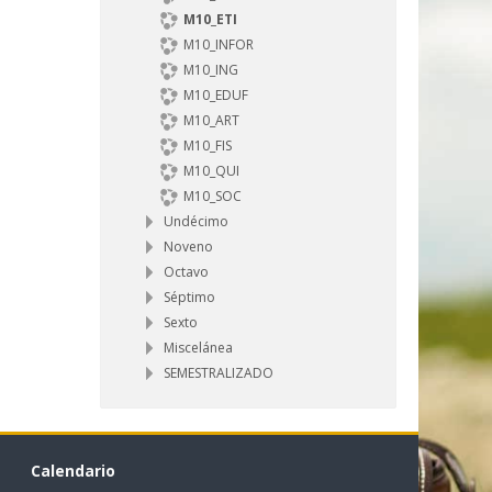
M10_ETI
M10_INFOR
M10_ING
M10_EDUF
M10_ART
M10_FIS
M10_QUI
M10_SOC
Undécimo
Noveno
Octavo
Séptimo
Sexto
Miscelánea
SEMESTRALIZADO
Calendario