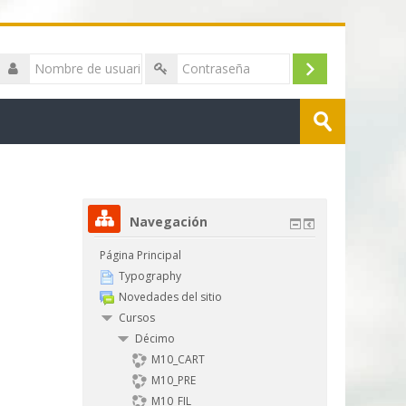
Nombre
de
Acceder
Contraseña
usuario
Buscar
cursos
Enviar
Navegación
Página Principal
Typography
Novedades del sitio
Cursos
Décimo
M10_CART
M10_PRE
M10_FIL