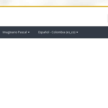
Imaginario Pascal
Español - Colombia ‎(es_co)‎